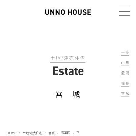
一 覧
土地/建売住宅
山 形
Estate
置 賜
福 島
宮 城
宮 城
青葉区 川平
HOME
土地/建売住宅
宮城