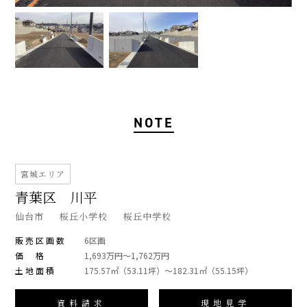
NOTE
宮城エリア
青葉区 川平
仙台市
桜丘小学校
桜丘中学校
販売区画数
6区画
価 格
1,693万円～1,762万円
土地面積
175.57㎡（53.11坪）～182.31㎡（55.15坪）
資料請求
現地見学