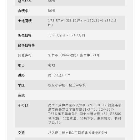
建ぺい率
50%
容積率
80%
土地面積
175.57㎡（53.11坪）～182.31㎡（55.15
坪）
販売価格
1,693万円～1,762万円
最多価格帯
開発許可
仙台市（R4年建開）指令第121号
地目
宅地
道路
南（公道）6m
学区
桜丘小学校・桜丘中学校
造成
その他
売主：成和産業株式会社 〒960-0112 福島県福
島市南矢野目字古屋敷51-3 TEL:024-557-
7676 ◉宅建業免許:国土交通大臣（3）第8580
号 設備：公営水道、公共下水、東北電力、個別
プロパン
交通
バス停・桜ヶ丘1丁目前まで徒歩約3分