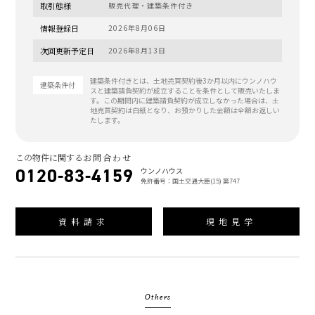
取引態様
販売代理・建築条件付き
情報登録日
2026年8月06日
次回更新予定日
2026年8月13日
建築条件付きとは、土地売買契約後3か月以内にウンノハウ
建築条件付
スと建築請負契約が成立することを条件として販売いたしま
す。この期間内に建築請負契約が成立しなかった場合は、土
地売買契約は白紙となり、お預かりした金額は全額お返しい
たします。
この物件に関する
お問合わせ
0120-83-4159
ウンノハウス
免許番号：国土交通大臣(15) 第747
資料請求
現地見学
Others