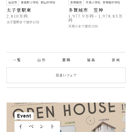
仙台市
東長町小学校
郡山中学校
多賀城市
天真小学校
多賀城中学校
太子堂駅東
多賀城市 笠神
2,810万円
1,977.9万円・1,978.85万
円
太子堂駅まで徒歩12分
天真小まで徒歩15分
一 覧
山 形
置 賜
福 島
宮 城
住まいフェア