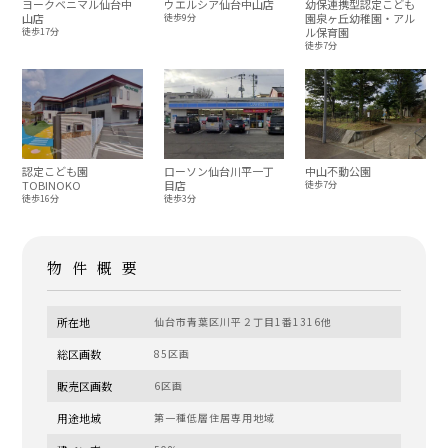
ヨークベニマル仙台中
ウエルシア仙台中山店
幼保連携型認定こども
山店
園泉ヶ丘幼稚園・アル
徒歩9分
ル保育園
徒歩17分
徒歩7分
認定こども園
ローソン仙台川平一丁
中山不動公園
TOBINOKO
目店
徒歩7分
徒歩16分
徒歩3分
物件概要
所在地
仙台市青葉区川平２丁目1番1316他
総区画数
85区画
販売区画数
6区画
用途地域
第一種低層住居専用地域