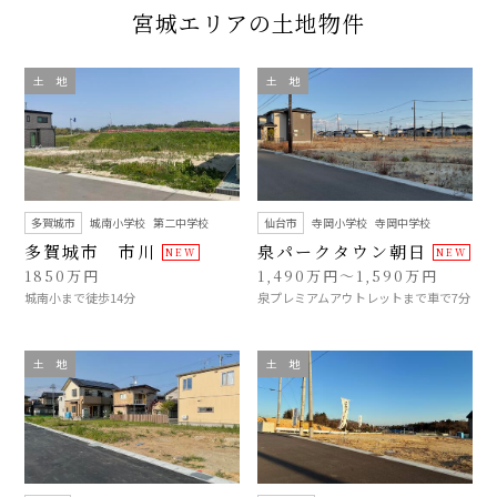
宮城エリアの土地物件
土 地
土 地
多賀城市
城南小学校
第二中学校
仙台市
寺岡小学校
寺岡中学校
多賀城市 市川
泉パークタウン朝日
1850万円
1,490万円～1,590万円
城南小まで徒歩14分
泉プレミアムアウトレットまで車で7分
土 地
土 地