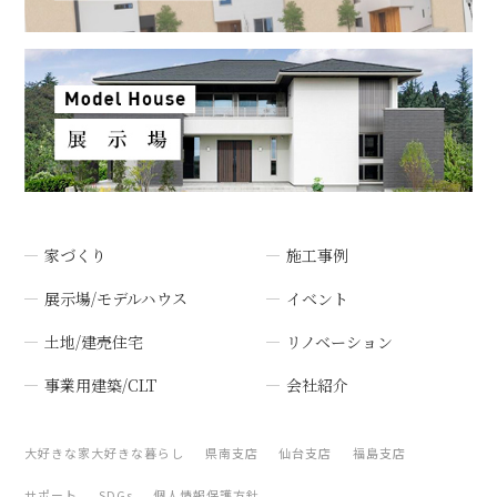
家づくり
施工事例
展示場/モデルハウス
イベント
土地/建売住宅
リノベーション
事業用建築/CLT
会社紹介
大好きな家大好きな暮らし
県南支店
仙台支店
福島支店
サポート
SDGs
個人情報保護方針