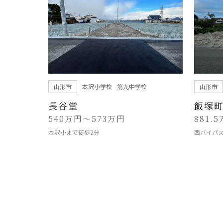
山形市
本沢小学校
第九中学校
山形市
長谷堂
飯塚
540万円～573万円
881.
本沢小まで徒歩2分
西バイパ