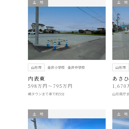
土 地
土 地
山形市
金井小学校
金井中学校
山形市
内表東
あさ
598万円～795万円
1,67
嶋タウンまで車で約5分
山形県庁ま
土 地
土 地