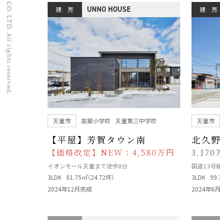
Copyright © UNNOHOUSE CO. LTD. All rights reserved.
UNNO HOUSE
建 売
建 売
天童市
高擶小学校
天童第三中学校
天童市
【平屋】芳賀タウン南
北久野
【価格改定】NEW：4,580万円
3,17
イオンモール天童まで徒歩8分
国道13号
3LDK
81.75㎡（24.72坪）
3LDK
99
2024年12月完成
2024年6