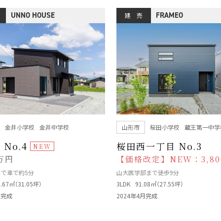
UNNO HOUSE
FRAMEO
建 売
金井小学校
金井中学校
山形市
桜田小学校
蔵王第一中学
No.4
桜田西一丁目 No.3
0万円
【価格改定】NEW：3,80
で車で約5分
山大医学部まで徒歩9分
2.67㎡（31.05坪）
3LDK
91.08㎡（27.55坪）
月完成
2024年4月完成