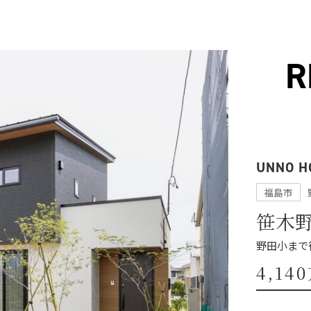
R
UNNO H
福島市
笹木野
野田小まで
4,14