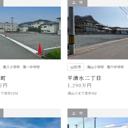
土 地
第八小学校
第一中学校
山形市
滝山小学校
第六中学校
ひ町
平清水二丁目
0万円
1,290万円
で徒歩10分
滝山小まで徒歩4分
土 地