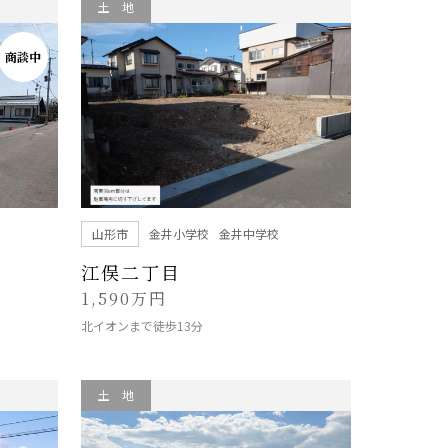
土 地
商談中
山形市
金井小学校
金井中学校
江俣二丁目
1,590万円
北イオンまで徒歩13分
土 地