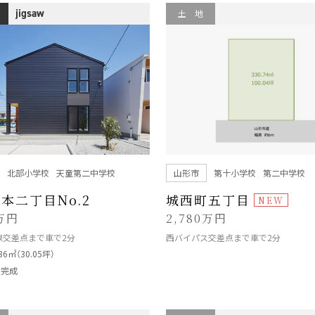
jigsaw
土 地
北部小学校
天童第二中学校
山形市
第十小学校
第二中学校
本二丁目No.2
城西町五丁目
0万円
2,780万円
線交差点まで車で2分
西バイパス交差点まで車で2分
.36㎡（30.05坪）
月完成