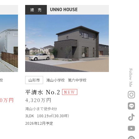
UNNO HOUSE
建 売
Follow Me
校
山形市
滝山小学校
第六中学校
平清水 No.2
0万円
4,320万円
滝山小まで徒歩4分
3LDK
100.19㎡（30.30坪）
2026年12月予定