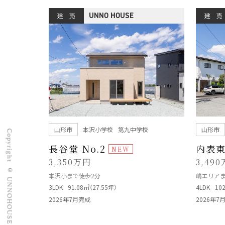
UNNO HOUSE
建 売
建 売
山形市
本沢小学校
第九中学校
山形市
長谷堂 No.2
内表東 
3,350万円
3,49
本沢小まで徒歩2分
嶋エリアま
3LDK
91.08㎡（27.55坪）
4LDK
10
2026年7月完成
2026年7