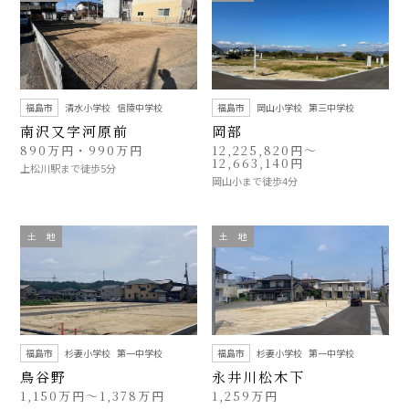
福島市
清水小学校
信陵中学校
福島市
岡山小学校
第三中学校
南沢又字河原前
岡部
890万円・990万円
12,225,820円～
12,663,140円
上松川駅まで徒歩5分
岡山小まで徒歩4分
土 地
土 地
福島市
杉妻小学校
第一中学校
福島市
杉妻小学校
第一中学校
鳥谷野
永井川松木下
1,150万円～1,378万円
1,259万円