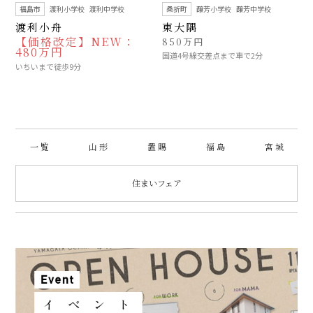
福島市
渡利小学校
渡利中学校
桑折町
醸芳小学校
醸芳中学校
渡利小舟
東大隅
【価格改定】NEW：
850万円
480万円
国道4号線交差点まで車で2分
いちいまで徒歩9分
一 覧
山 形
置 賜
福 島
宮 城
住まいフェア