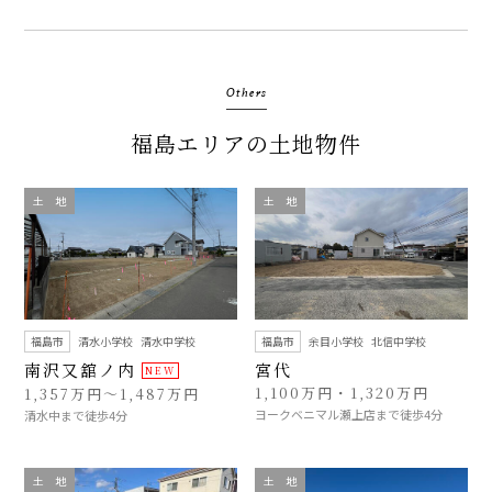
Others
福島エリアの土地物件
土 地
土 地
福島市
清水小学校
清水中学校
福島市
余目小学校
北信中学校
南沢又舘ノ内
宮代
1,100万円・1,320万円
1,357万円～1,487万円
ヨークベニマル瀬上店まで徒歩4分
清水中まで徒歩4分
土 地
土 地