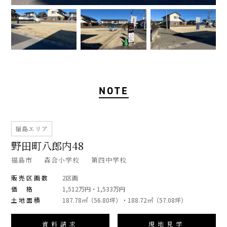
NOTE
福島エリア
野田町八郎内48
福島市
森合小学校
第四中学校
販売区画数
2区画
価 格
1,512万円・1,533万円
土地面積
187.78㎡（56.80坪）・188.72㎡（57.08坪）
資料請求
現地見学