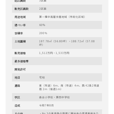
総区画数
3区画
販売区画数
2区画
用途地域
第一種中高層住居地域（市街化区域）
建ぺい率
60%
容積率
200％
土地面積
187.78㎡（56.80坪）・188.72㎡（57.08
坪）
販売価格
1,512万円・1,533万円
最多価格帯
開発許可
地目
宅地
道路
東（市道）6ｍ、南（市道）4ｍ、西 42条2項道
路 2ｍ（後退1ｍ）
学区
森合小学校・第四中学校
造成
令和7年8月
その他
・No.3の東南角の路面に圓光寺の誘導看板あり