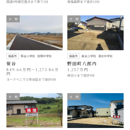
国道4号線交差点まで車で1分
南福島駅まで徒歩10分
土 地
土 地
福島市
笹谷小学校
信陵中学校
福島市
森合小学校
清水中学校
笹谷
野田町八郎内
849.66万円～1,273.86万
1,257万円
円
森合小まで徒歩9分
ヨークベニマル笹谷店まで徒歩6分
土 地
土 地