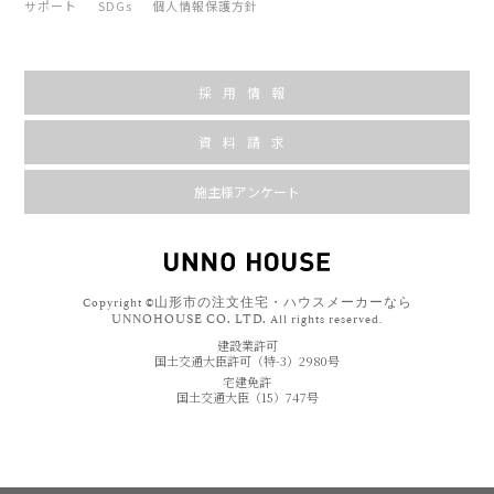
サポート
SDGs
個人情報保護方針
採用情報
資料請求
施主様アンケート
山形市の注文住宅・ハウスメーカーなら
Copyright ©
UNNOHOUSE CO. LTD.
All rights reserved.
建設業許可
国土交通大臣許可（特-3）2980号
宅建免許
国土交通大臣（15）747号