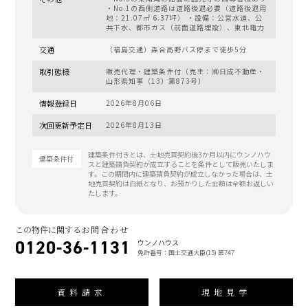
・No.1の西側道路は道路後退必要（道路後退用
地：21.07㎡ 6.37坪） ・設備：公営水道、公
共下水、都市ガス（前面道路埋設）、東北電力
交通
（福島交通）森合高野バス停まで徒歩5分
取引態様
販売代理・建築条件付（売主：㈱日成不動産・
山形県知事（13）第873号）
情報登録日
2026年8月06日
次回更新予定日
2026年8月13日
建築条件付きとは、土地売買契約後3か月以内にウンノハウ
建築条件付
スと建築請負契約が成立することを条件として販売いたしま
す。この期間内に建築請負契約が成立しなかった場合は、土
地売買契約は白紙となり、お預かりした金額は全額お返しい
たします。
この物件に関する
お問合わせ
0120-36-1131
ウンノハウス
免許番号：国土交通大臣(15) 第747
資料請求
現地見学