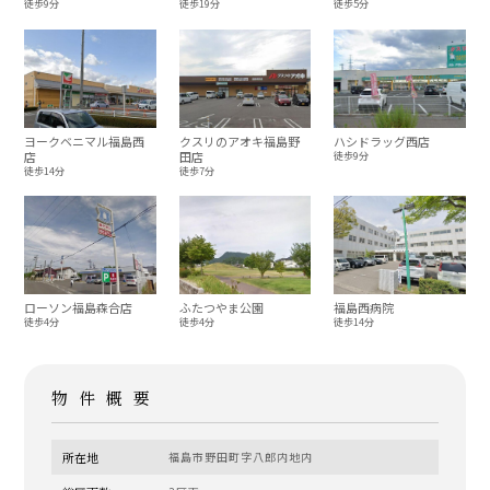
徒歩9分
徒歩19分
徒歩5分
ヨークベニマル福島西
クスリのアオキ福島野
ハシドラッグ西店
店
田店
徒歩9分
徒歩14分
徒歩7分
ローソン福島森合店
ふたつやま公園
福島西病院
徒歩4分
徒歩4分
徒歩14分
物件概要
所在地
福島市野田町字八郎内地内