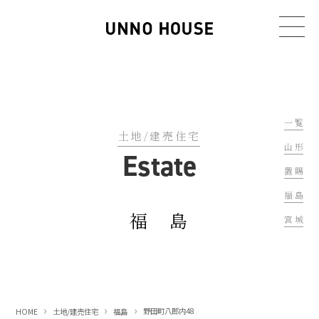
一 覧
土地/建売住宅
山 形
Estate
置 賜
福 島
福 島
宮 城
野田町八郎内48
HOME
土地/建売住宅
福島