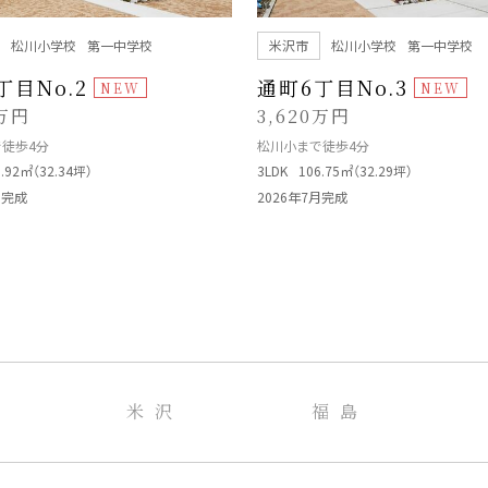
松川小学校
第一中学校
米沢市
松川小学校
第一中学校
丁目No.2
通町6丁目No.3
0万円
3,620万円
徒歩4分
松川小まで徒歩4分
6.92㎡（32.34坪）
3LDK
106.75㎡（32.29坪）
月完成
2026年7月完成
米 沢
福 島