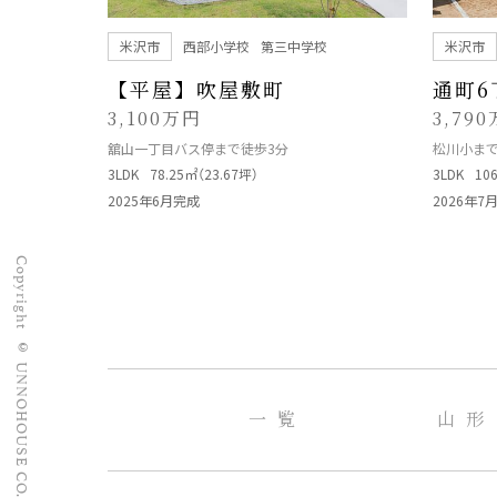
米沢市
西部小学校
第三中学校
米沢市
【平屋】吹屋敷町
通町6
3,100万円
3,79
舘山一丁目バス停まで徒歩3分
松川小まで
3LDK
78.25㎡（23.67坪）
3LDK
10
2025年6月完成
2026年7
Copyright © UNNOHOUSE CO. LTD. All rights reserved.
一 覧
山 形