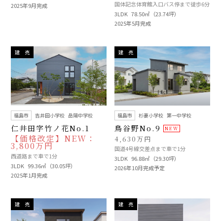
国体記念体育館入口バス停まで徒歩6分
2025年9月完成
3LDK
78.50㎡（23.74坪）
2025年5月完成
建 売
建 売
福島市
吉井田小学校
岳陽中学校
福島市
杉妻小学校
第一中学校
仁井田字竹ノ花No.1
鳥谷野No.9
【価格改定】NEW：
4,630万円
3,800万円
国道4号線交差点まで車で1分
西道路まで車で1分
3LDK
96.88㎡（29.30坪）
3LDK
99.36㎡（30.05坪）
2026年10月完成予定
2025年1月完成
建 売
建 売