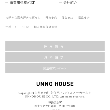
事業用建築/CLT
会社紹介
大好きな家大好きな暮らし
県南支店
仙台支店
福島支店
サポート
SDGs
個人情報保護方針
採用情報
資料請求
施主様アンケート
山形市の注文住宅・ハウスメーカーなら
Copyright ©
UNNOHOUSE CO. LTD.
All rights reserved.
建設業許可
国土交通大臣許可（特-3）2980号