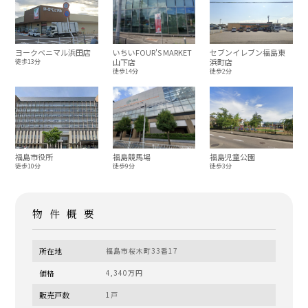
ヨークベニマル浜田店
いちいFOUR'S MARKET
セブンイレブン福島東
山下店
浜町店
徒歩13分
徒歩14分
徒歩2分
福島市役所
福島競馬場
福島児童公園
徒歩10分
徒歩9分
徒歩3分
物件概要
所在地
福島市桜木町33番17
価格
4,340万円
販売戸数
1戸