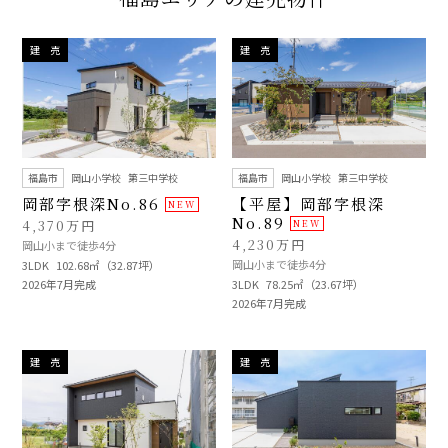
建 売
建 売
福島市
岡山小学校
第三中学校
福島市
岡山小学校
第三中学校
岡部字根深No.86
【平屋】岡部字根深
No.89
4,370万円
4,230万円
岡山小まで徒歩4分
岡山小まで徒歩4分
3LDK
102.68㎡（32.87坪）
2026年7月完成
3LDK
78.25㎡（23.67坪）
2026年7月完成
建 売
建 売