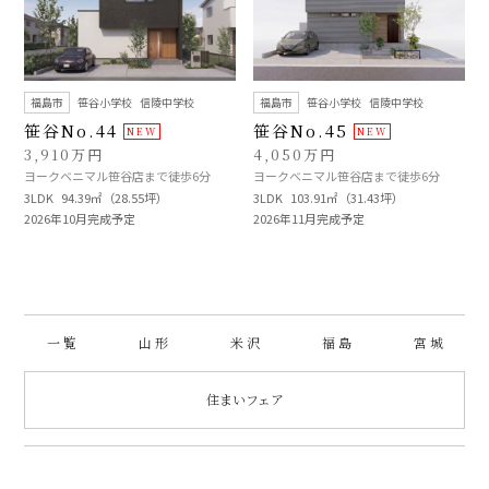
福島市
笹谷小学校
信陵中学校
福島市
笹谷小学校
信陵中学校
笹谷No.44
笹谷No.45
3,910万円
4,050万円
ヨークベニマル笹谷店まで徒歩6分
ヨークベニマル笹谷店まで徒歩6分
3LDK
94.39㎡（28.55坪）
3LDK
103.91㎡（31.43坪）
2026年10月完成予定
2026年11月完成予定
一 覧
山 形
米 沢
福 島
宮 城
住まいフェア