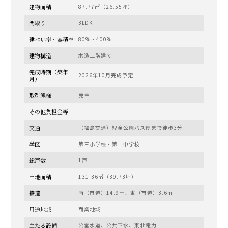
建物面積
87.77㎡（26.55坪）
間取り
3LDK
建ぺい率・容積率
80%・400%
建物構造
木造二階建て
完成時期（築年
2026年10月完成予定
月）
取引態様
売主
その他負担金等
交通
（福島交通）児童公園バス停まで徒歩3分
学区
第三小学校・第二中学校
総戸数
1戸
土地面積
131.36㎡（39.73坪）
接道
南（市道）14.9ｍ、東（市道）3.6m
用途地域
商業地域
主たる設備
公営水道、公共下水、東北電力