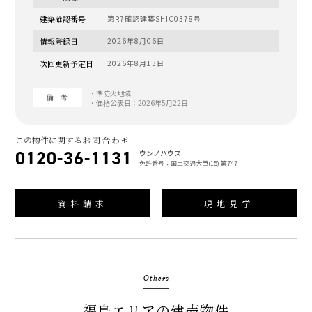
建築確認番号
第R7確認建築SHIC0378号
情報登録日
2026年8月06日
次回更新予定日
2026年8月13日
・準防火地域
備 考
・価格公表日：2026年5月22日
この物件に関する
お問合わせ
0120-36-1131
ウンノハウス
免許番号：国土交通大臣(15) 第747
資料請求
現地見学
Others
福島エリアの建売物件