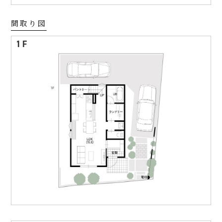
間取り図
1F