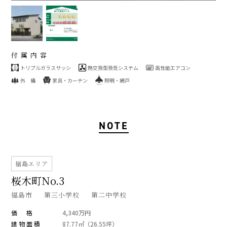
付属内容
トリプルガラスサッシ
熱交換型換気システム
高性能エアコン
外 構
家具・カーテン
照明・網戸
NOTE
福島エリア
桜木町No.3
福島市
第三小学校
第二中学校
価 格
4,340万円
建物面積
87.77㎡（26.55坪）