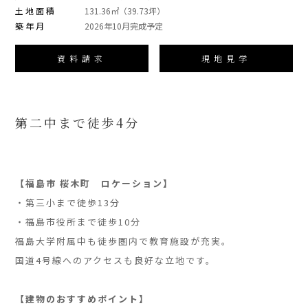
土地面積
131.36㎡（39.73坪）
築年月
2026年10月完成予定
資料請求
現地見学
第二中まで徒歩4分
」
」
【福島市 桜木町 ロケーション】
・第三小まで徒歩13分
・福島市役所まで徒歩10分
福島大学附属中も徒歩圏内で教育施設が充実。
国道4号線へのアクセスも良好な立地です。
」
【建物のおすすめポイント】