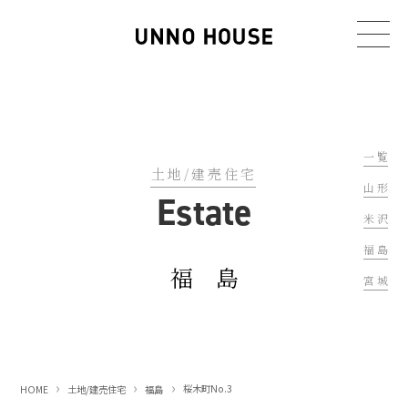
一 覧
土地/建売住宅
山 形
Estate
米 沢
福 島
福 島
宮 城
桜木町No.3
HOME
土地/建売住宅
福島