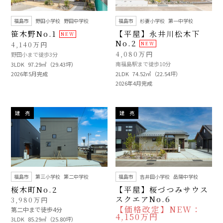
福島市
野田小学校
野田中学校
福島市
杉妻小学校
第一中学校
笹木野No.1
【平屋】永井川松木下
No.2
4,140万円
4,080万円
野田小まで徒歩3分
南福島駅まで徒歩10分
3LDK
97.29㎡（29.43坪）
2026年5月完成
2LDK
74.52㎡（22.54坪）
2026年4月完成
建 売
建 売
福島市
第三小学校
第二中学校
福島市
吉井田小学校
岳陽中学校
桜木町No.2
【平屋】桜づつみサウス
スクエアNo.6
3,980万円
【価格改定】NEW：
第二中まで徒歩4分
4,150万円
3LDK
85.29㎡（25.80坪）