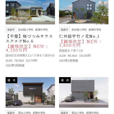
福島市
吉井田小学校
岳陽中学校
福島市
吉井田小学校
岳陽中学校
【平屋】桜づつみサウス
仁井田字竹ノ花No.1
スクエアNo.6
【価格改定】NEW：
3,800万円
【価格改定】NEW：
4,150万円
西道路まで車で1分
国体記念体育館入口バス停まで徒歩6分
3LDK
99.36㎡（30.05坪）
3LDK
78.50㎡（23.74坪）
2025年1月完成
2025年5月完成
建 売
建 売
福島市
笹谷小学校
信陵中学校
福島市
笹谷小学校
信陵中学校