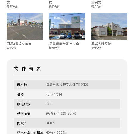
店
店
黒岩店
徒歩10分
徒歩4分
徒歩5分
国道4号線交差点
福島信用金庫 南支店
黒岩内科医院
車で1分
徒歩9分
徒歩9分
物件概要
所在地
福島市鳥谷野字水汲田32番9
価格
4,630万円
販売戸数
1戸
建物面積
96.88㎡（29.30坪）
間取り
3LDK
建ぺい率・容積率
60%・200%