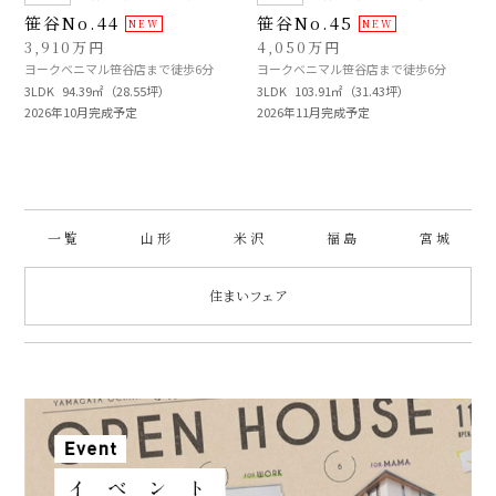
笹谷No.44
笹谷No.45
3,910万円
4,050万円
ヨークベニマル笹谷店まで徒歩6分
ヨークベニマル笹谷店まで徒歩6分
3LDK
94.39㎡（28.55坪）
3LDK
103.91㎡（31.43坪）
2026年10月完成予定
2026年11月完成予定
一 覧
山 形
米 沢
福 島
宮 城
住まいフェア