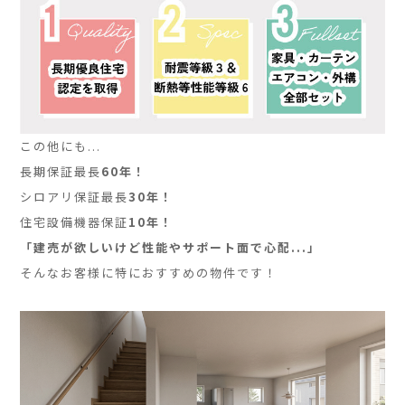
この他にも...
長期保証最長
60年
！
シロアリ保証最長
30年
！
住宅設備機器保証
10年
！
「建売が欲しいけど性能やサポート面で心配...」
そんなお客様に特におすすめの物件です！
]