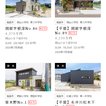
福島市
岡山小学校
第三中学校
福島市
岡山小学校
第三中学校
岡部字根深No.86
【平屋】岡部字根深
No.89
4,370万円
4,230万円
岡山小まで徒歩4分
岡山小まで徒歩4分
3LDK
102.68㎡（32.87坪）
2026年7月完成
3LDK
78.25㎡（23.67坪）
2026年7月完成
建 売
建 売
福島市
野田小学校
野田中学校
福島市
杉妻小学校
第一中学校
笹木野No.1
【平屋】永井川松木下