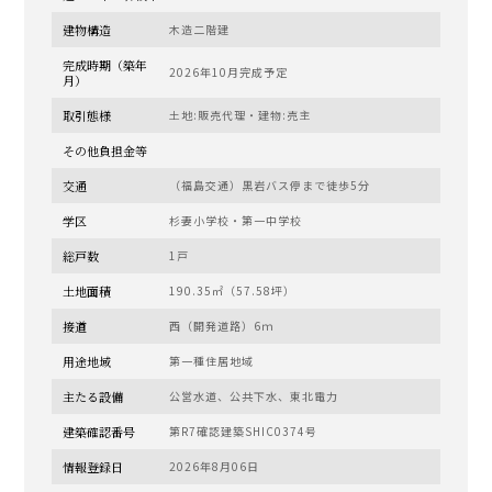
建物構造
木造二階建
完成時期（築年
2026年10月完成予定
月）
取引態様
土地:販売代理・建物:売主
その他負担金等
交通
（福島交通）黒岩バス停まで徒歩5分
学区
杉妻小学校・第一中学校
総戸数
1戸
土地面積
190.35㎡（57.58坪）
接道
西（開発道路）6ｍ
用途地域
第一種住居地域
主たる設備
公営水道、公共下水、東北電力
建築確認番号
第R7確認建築SHIC0374号
情報登録日
2026年8月06日