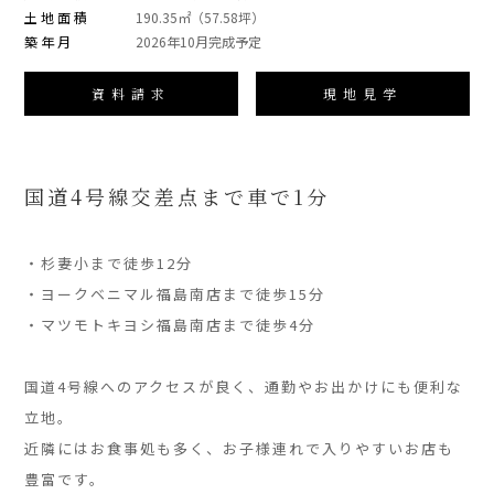
土地面積
190.35㎡（57.58坪）
築年月
2026年10月完成予定
資料請求
現地見学
国道4号線交差点まで車で1分
」
・杉妻小まで徒歩12分
・ヨークベニマル福島南店まで徒歩15分
・マツモトキヨシ福島南店まで徒歩4分
」
国道4号線へのアクセスが良く、通勤やお出かけにも便利な
立地。
近隣にはお食事処も多く、お子様連れで入りやすいお店も
豊富です。