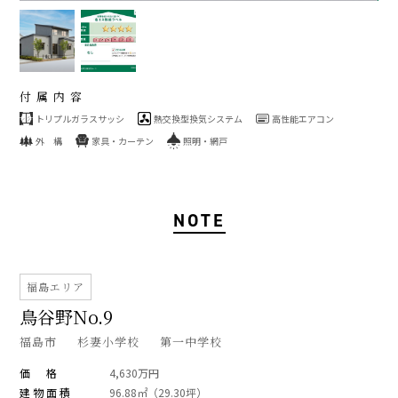
付属内容
トリプルガラスサッシ
熱交換型換気システム
高性能エアコン
外 構
家具・カーテン
照明・網戸
NOTE
福島エリア
鳥谷野No.9
福島市
杉妻小学校
第一中学校
価 格
4,630万円
建物面積
96.88㎡（29.30坪）