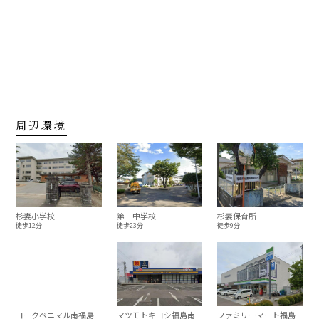
周辺環境
杉妻小学校
第一中学校
杉妻保育所
徒歩12分
徒歩23分
徒歩9分
ヨークベニマル南福島
マツモトキヨシ福島南
ファミリーマート福島