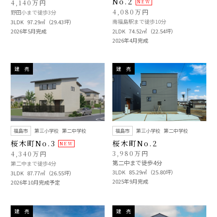
No.2
4,140万円
4,080万円
野田小まで徒歩3分
南福島駅まで徒歩10分
3LDK
97.29㎡（29.43坪）
2026年5月完成
2LDK
74.52㎡（22.54坪）
2026年4月完成
建 売
建 売
福島市
第三小学校
第二中学校
福島市
第三小学校
第二中学校
桜木町No.3
桜木町No.2
3,980万円
4,340万円
第二中まで徒歩4分
第二中まで徒歩4分
3LDK
85.29㎡（25.80坪）
3LDK
87.77㎡（26.55坪）
2025年9月完成
2026年10月完成予定
建 売
建 売