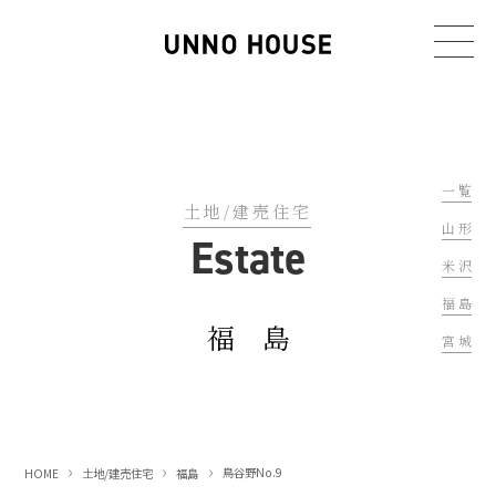
一 覧
土地/建売住宅
山 形
Estate
米 沢
福 島
福 島
宮 城
鳥谷野No.9
HOME
土地/建売住宅
福島