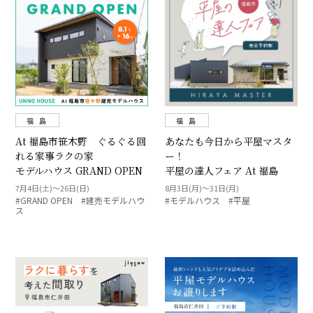
福 島
福 島
At 福島市笹木野 ぐるぐる回
あなたも今日から平屋マスタ
れる家事ラクの家
ー！
モデルハウス GRAND OPEN
平屋の達人フェア At 福島
7月4日(土)～26日(日)
8月3日(月)～31日(月)
#GRAND OPEN #建売モデルハウ
#モデルハウス #平屋
ス