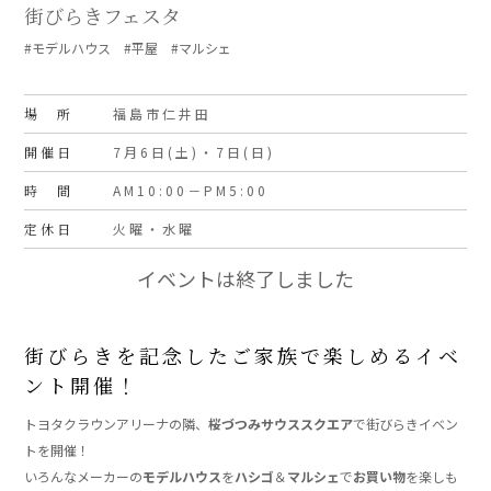
街びらきフェスタ
#モデルハウス #平屋 #マルシェ
場 所
福島市仁井田
開催日
7月6日(土)・7日(日)
時 間
AM10:00－PM5:00
定休日
火曜・水曜
イベントは終了しました
街びらきを記念したご家族で楽しめるイベ
ント開催！
トヨタクラウンアリーナの隣、
桜づつみサウススクエア
で街びらきイベン
トを開催！
いろんなメーカーの
モデルハウス
を
ハシゴ
＆
マルシェ
で
お買い物
を楽しも