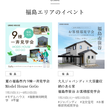
Others
福島エリアのイベント
福 島
福 島
夏の福島市内 9棟一斉見学会
大人ジャパンディ×大容量収
Model House GoGo
納のある家
福島市笹谷 お客様邸見学会
7月25日(土)〜8月23日(日)
#モデルハウス #複数棟同時見
7月25日(土)～8月23日(日)
学 #平屋
#ジャパンディ #注文住宅 #お客
様邸完成見学会