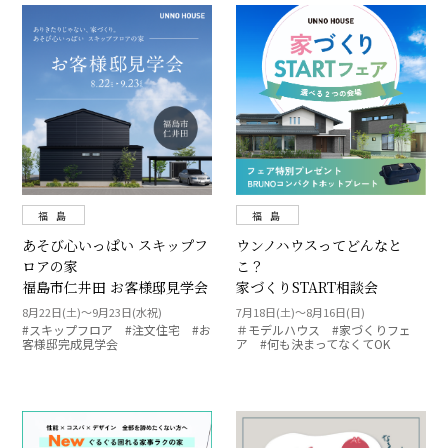
福 島
福 島
あそび心いっぱい スキップフ
ウンノハウスってどんなと
ロアの家
こ？
福島市仁井田 お客様邸見学会
家づくりSTART相談会
8月22日(土)～9月23日(水祝)
7月18日(土)～8月16日(日)
#スキップフロア #注文住宅 #お
＃モデルハウス #家づくりフェ
客様邸完成見学会
ア #何も決まってなくてOK