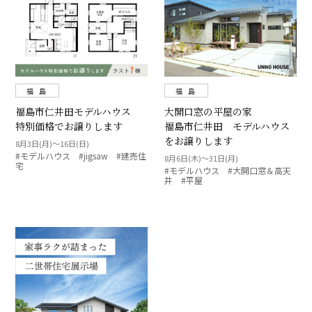
福 島
福 島
福島市仁井田モデルハウス
大開口窓の平屋の家
特別価格でお譲りします
福島市仁井田 モデルハウス
をお譲りします
8月3日(月)～16日(日)
#モデルハウス #jigsaw #建売住
8月6日(木)～31日(月)
宅
#モデルハウス #大開口窓＆高天
井 #平屋