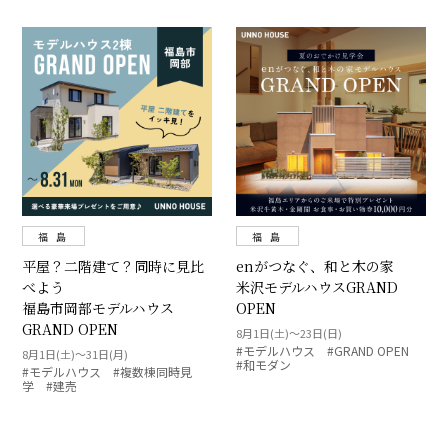
福 島
福 島
平屋？二階建て？同時に見比
enがつなぐ、和と木の家
べよう
米沢モデルハウスGRAND
福島市岡部モデルハウス
OPEN
GRAND OPEN
8月1日(土)～23日(日)
#モデルハウス #GRAND OPEN
8月1日(土)～31日(月)
#和モダン
#モデルハウス #複数棟同時見
学 #建売