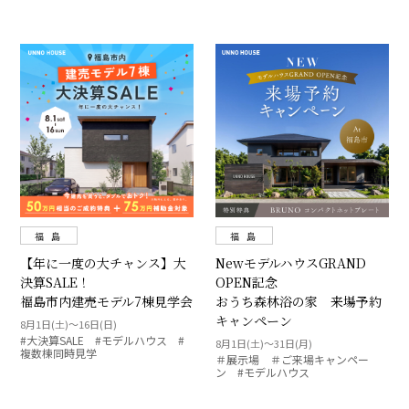
福 島
福 島
【年に一度の大チャンス】大
NewモデルハウスGRAND
決算SALE！
OPEN記念
福島市内建売モデル7棟見学会
おうち森林浴の家 来場予約
キャンペーン
8月1日(土)～16日(日)
#大決算SALE #モデルハウス #
8月1日(土)～31日(月)
複数棟同時見学
＃展示場 ＃ご来場キャンペー
ン #モデルハウス