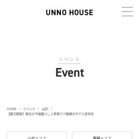
イベント
Event
HOME
イベント
山形
【蔵王駅東】駅近の平屋暮らし♪
家事ラク動線のモデル見学会
山形エリア
置賜エリア