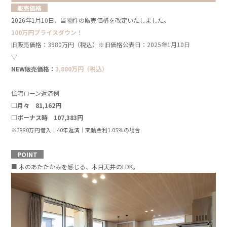
販売価格
2026年1月10日、当物件の販売価格を改定いたしました。
100万円プライスダウン！
旧販売価格：3980万円（税込）
※旧価格公表日：2025年1月10日
▽
NEW販売価格：
3,880
万円（税込）
」
住宅ローン返済例
□月々 81,162円
□ボーナス時 107,383円
※3880万円借入｜40年返済｜変動金利1.05％の場合
]
POINT
■ 木のあたたかみを感じる、木目天井のLDK。