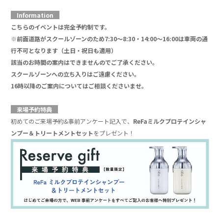
」
Information
こちらのイベントは完全予約制です。
※前面道路がスクールゾーンのため7:30～8:30・14:
00～16:00は車両の通
行不可となります（土日・
祝日も適用）
該当のお時間の案内はできませんのでご了承ください。
スクールゾーンへの立ち入りはご遠慮ください。
16時以降のご案内についてはご相談くださいませ。
」
来場予約特典
初めてのご来場予約&事前アンケート記入で、
ReFaミルクプロテインシャ
ンプー＆トリートメントセット
をプレゼント！
」