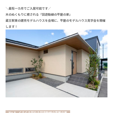
」
＼最短一カ月でご入居可能です／
木のぬくもりに癒される『回遊動線の平屋の家』
蔵王駅東の建売モデルハウスを会場に、平屋のモデルハウス見学会を開催
します！
」
」
No.6 ぐるぐる回れる回遊動線の平屋の家