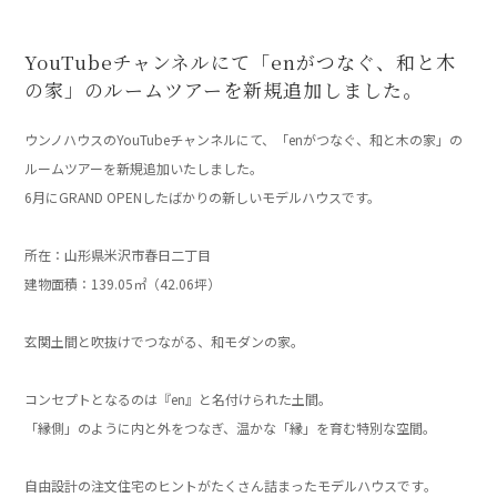
YouTubeチャンネルにて「enがつなぐ、和と木
の家」のルームツアーを新規追加しました。
ウンノハウスのYouTubeチャンネルにて、「enがつなぐ、和と木の家」の
ルームツアーを新規追加いたしました。
6月にGRAND OPENしたばかりの新しいモデルハウスです。
」
所在：山形県米沢市春日二丁目
建物面積：139.05㎡（42.06坪）
」
玄関土間と吹抜けでつながる、和モダンの家。
「
コンセプトとなるのは『en』と名付けられた土間。
「縁側」のように内と外をつなぎ、温かな「縁」を育む特別な空間。
」
自由設計の注文住宅のヒントがたくさん詰まったモデルハウスです
。