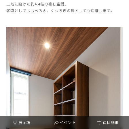
二階に設けた約4.4帖の癒し空間。
客間としてはもちろん、くつろぎの場としても活躍します。
」
」
展示場
イベント
資料請求