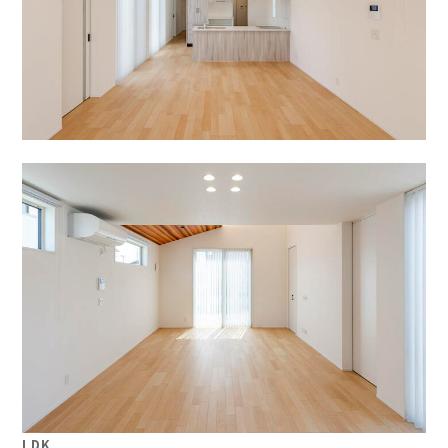
」
LDK