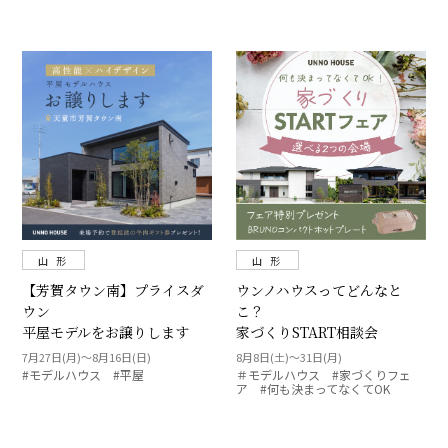
山 形
山 形
【芳賀タウン南】プライスダ
ウンノハウスってどんなと
ウン
こ？
平屋モデルをお譲りします
家づくりSTART相談会
7月27日(月)～8月16日(日)
8月8日(土)～31日(月)
#モデルハウス #平屋
＃モデルハウス #家づくりフェ
ア #何も決まってなくてOK