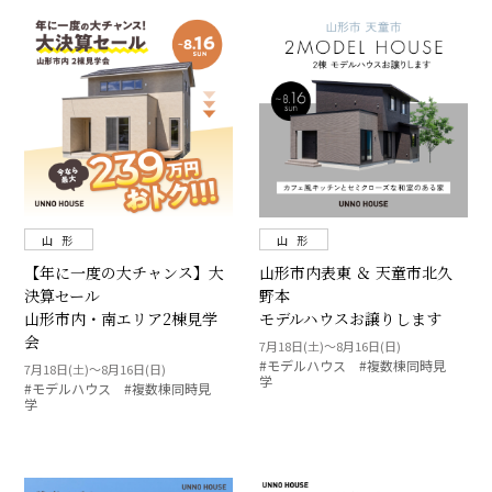
山 形
山 形
【年に一度の大チャンス】大
山形市内表東 ＆ 天童市北久
決算セール
野本
山形市内・南エリア2棟見学
モデルハウスお譲りします
会
7月18日(土)～8月16日(日)
#モデルハウス #複数棟同時見
7月18日(土)～8月16日(日)
学
#モデルハウス #複数棟同時見
学