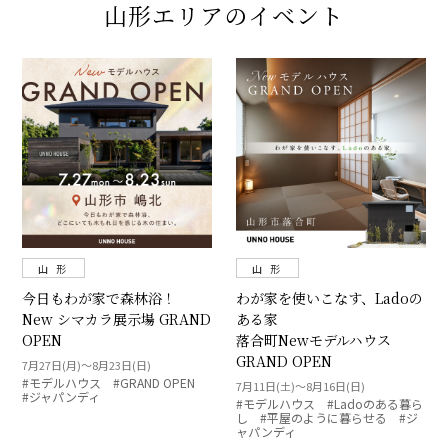
山形エリアのイベント
山 形
山 形
今日もわが家で森林浴！
わが家を使いこなす、Ladoの
New シマカラ展示場 GRAND
ある家
OPEN
落合町Newモデルハウス
GRAND OPEN
7月27日(月)～8月23日(日)
#モデルハウス #GRAND OPEN
7月11日(土)～8月16日(日)
#ジャパンディ
#モデルハウス #Ladoのある暮ら
し #平屋のように暮らせる #ジ
ャパンディ