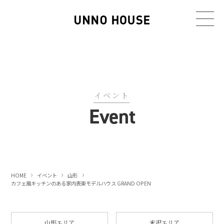
イベント
Event
HOME
イベント
山形
カフェ風キッチンのある家
内表東モデルハウス GRAND OPEN
山形エリア
米沢エリア