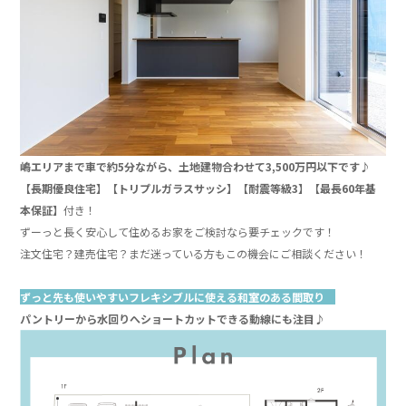
嶋エリアまで車で約5分ながら、土地建物合わせて3,500万円以下です♪
【長期優良住宅】【トリプルガラスサッシ】【耐震等級3】
【最長60年基
本保証】
付き！
ずーっと長く安心して住めるお家をご検討なら要チェックです！
注文住宅？建売住宅？まだ迷っている方もこの機会にご相談ください！
ｈ
ずっと先も使いやすいフレキシブルに使える和室のある間取り
パントリーから水回りへショートカットできる動線にも注目♪