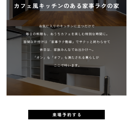
」
」
」
」