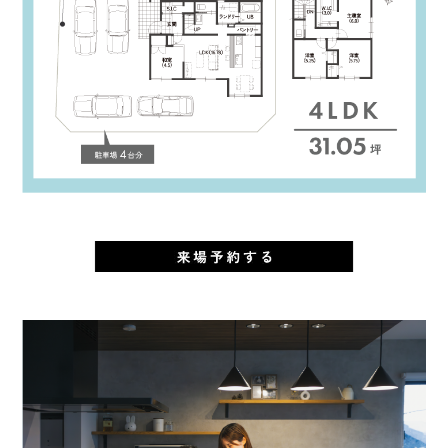
]
]
]
」